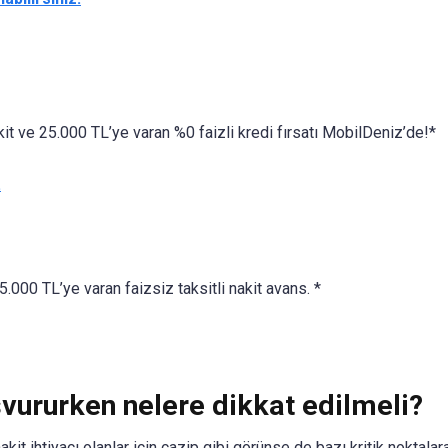
kit ve 25.000 TL’ye varan %0 faizli kredi fırsatı MobilDeniz’de!*
.
.000 TL’ye varan faizsiz taksitli nakit avans. *
vururken nelere dikkat edilmeli?
 nakit ihtiyacı olanlar için cazip gibi görünse de bazı kritik noktalar