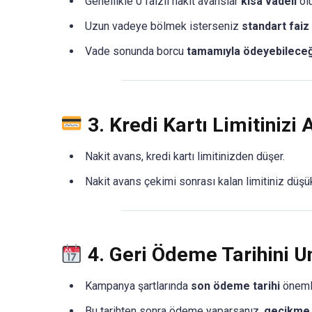
Genellikle 0 faizli nakit avanslar
kısa vadeli
olu
Uzun vadeye bölmek isterseniz
standart faiz
Vade sonunda borcu
tamamıyla ödeyebileceğ
3.
Kredi Kartı Limitinizi
Nakit avans, kredi kartı limitinizden düşer.
Nakit avans çekimi sonrası kalan limitiniz düşü
4.
Geri Ödeme Tarihini 
Kampanya şartlarında
son ödeme tarihi
önemli
Bu tarihten sonra ödeme yaparsanız,
gecikme 