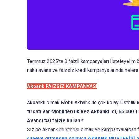
Temmuz 2025’te 0 faizli kampanyaları listeleyelim ö
nakit avans ve faizsiz kredi kampanyalarında nelere 
Akbank FAİZSİZ KAMPANYASI
Akbanklı olmak Mobil Akbank ile çok kolay. Üstelik
M
fırsatı var!Mobilden ilk kez Akbanklı ol, 65.000 TL
Avansı %0 faizle kullan!*
Siz de Akbank müşterisi olmak ve kampanyalardan fa
şubeye gitmeden kolayca AKBANK MÜŞTERİSİ ola