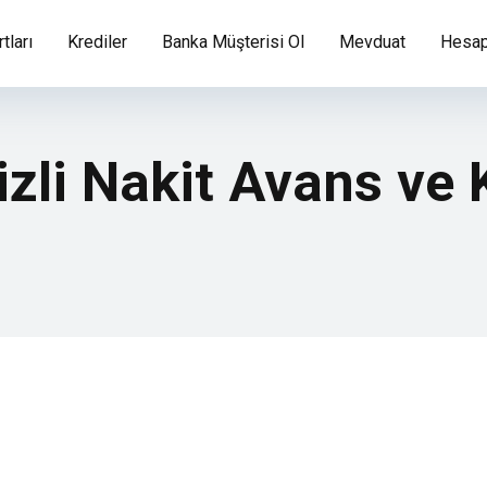
tları
Krediler
Banka Müşterisi Ol
Mevduat
Hesap
izli Nakit Avans ve 