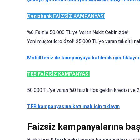
Denizbank FAİZSİZ KAMPANYASI
%0 Faizle 50.000 TL’ye Varan Nakit Cebinizde!
Yeni müşterilere özel! 25.000 TL’ye varan taksitli na
MobilDeniz ile kampanyaya katılmak için tıklayın
TEB FAİZSİZ KAMPANYASI
50.000 TL’ye varan %0 faizli Hoş geldin kredisi ve 25
TEB kampanyasına katılmak için tıklayın
Faizsiz kampanyalarına baş
Bankaların
0 faizli nakit avans kampanyaları
, acil