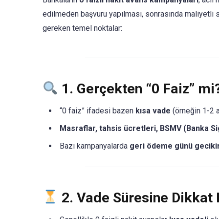
edilmeden başvuru yapılması, sonrasında maliyetli s
gereken temel noktalar:
1.
Gerçekten “0 Faiz” mi
“0 faiz” ifadesi bazen
kısa vade
(örneğin 1-2 ay
Masraflar, tahsis ücretleri, BSMV (Banka S
Bazı kampanyalarda
geri ödeme günü geciki
2.
Vade Süresine Dikkat 