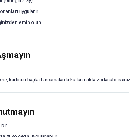
r (örneğin 3 ay).
 oranları
uygulanır.
inizden emin olun
.
 Aşmayın
kse, kartınızı başka harcamalarda kullanmakta zorlanabilirsiniz.
Unutmayın
dir.
faizi
ve
ceza
uygulanabilir.