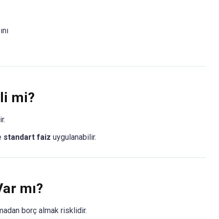
ını
li mi?
r.
e
standart faiz
uygulanabilir.
Var mı?
adan borç almak risklidir.